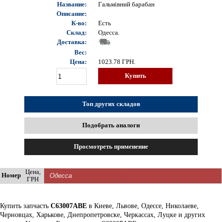
Название:
Гальмівний барабан
Описание:
К-во:
Есть
Склад:
Одесса.
Доставка:
Вес:
Цена:
1023.78
ГРН.
Купить
Топ других складов
Подобрать аналоги
Просмотреть применение
Цена,
Номер
ГРН
Купить запчасть
C63007ABE
в Киеве, Львове, Одессе, Николаеве,
Черновцах, Харькове, Днепропетровске, Черкассах, Луцке и других