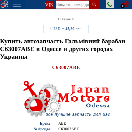
VIN
0
Главная
>
1
USD =
45,20
грн.
Купить автозапчасть Гальмівний барабан
C63007ABE в Одессе и других городах
Украины
C63007ABE
Бренд:
ABE
№ бренда:
C63007ABE