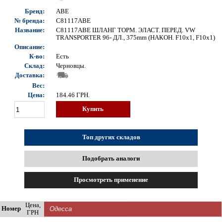
Бренд:
ABE
№ бренда:
C81117ABE
Название:
C81117ABE ШЛАНГ ТОРМ. ЭЛАСТ. ПЕРЕД. VW
TRANSPORTER 96- ДЛ., 375mm (НАКОН. F10x1, F10x1)
Описание:
К-во:
Есть
Склад:
Черновцы.
Доставка:
Вес:
Цена:
184.46
ГРН.
Купить
Топ других складов
Подобрать аналоги
Просмотреть применение
Цена,
Номер
ГРН