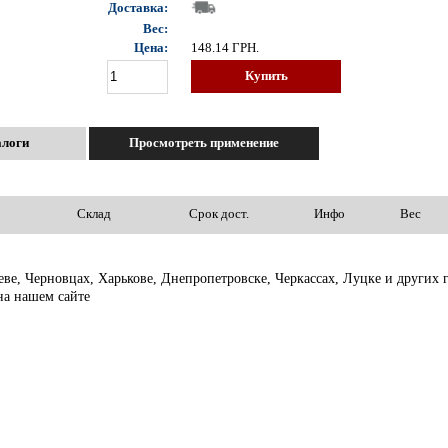
Доставка:
Вес:
Цена:
148.14
ГРН.
Купить
алоги
Просмотреть применение
Склад
Срок дост.
Инфо
Вес
еве, Черновцах, Харькове, Днепропетровске, Черкассах, Луцке и других
на нашем сайте