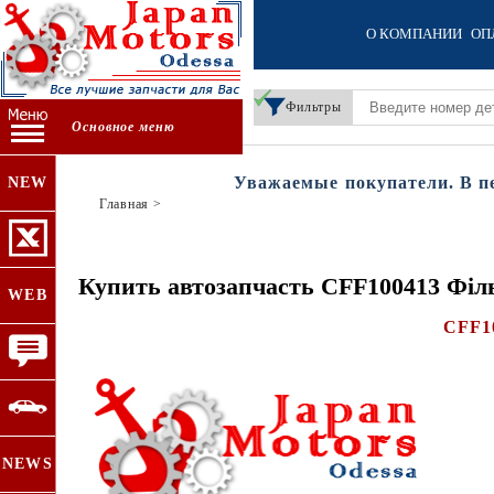
О КОМПАНИИ
ОП
Фильтры
Основное меню
Уважаемые покупатели. В пери
NEW
Главная
>
Купить автозапчасть CFF100413 Фі
WEB
CFF1
NEWS