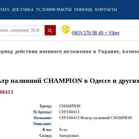
ЛАТА
ДОСТАВКА
УСЛОВИЯ РАБОТЫ
ПОМОЩЬ
КОНТАКТЫ
(063) 576 98 49 + Viber
од действия военного положения в Украине, возможны
льтр паливний CHAMPION в Одессе и других
00413
Бренд:
CHAMPION
№ бренда:
CFF100413
Название:
CFF100413 Фільтр паливний CHAMPION
Описание:
К-во:
Есть
Склад:
Запорожье.