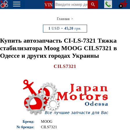
VIN
0
Главная
>
1
USD =
45,20
грн.
Купить автозапчасть CI-LS-7321 Тяжка
стабилизатора Moog MOOG CILS7321 в
Одессе и других городах Украины
CILS7321
Бренд:
MOOG
№ бренда:
CILS7321