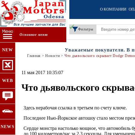
О КОМПАНИИ
ОП
Фильтры
Основное меню
Уважаемые покупатели. В пери
NEW
Главная
>
Новости
>
Что дьявольского скрывает Dodge Demo
11 мая 2017 10:35:07
WEB
Что дьявольского скрыва
Здесь нерабочая ссылка в третьем по счету ключе.
Последнее Нью-Йоркское автошоу стало местом пре
NEWS
Сердце монстра настолько мощное, что автомобиль б
до 100 километров/час за 2.3 секунды. Для уменьшен