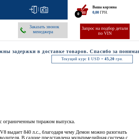
Ваша корзина
|
0,00
ГРН.
0
Заказать звонок
Запрос на подбор детали
менеджера
по VIN
 задержки в доставке товаров. Спасибо за понимание
Текущий курс
1
USD =
45,20
грн.
 с ограниченным тиражом выпуска.
V8 выдает 840 л.с., благодаря чему Демон можно разогнать
 водителя. В салоне представлена мультимедийная система с