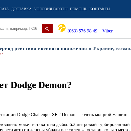
ЛАТА
ДОСТАВКА
УСЛОВИЯ РАБОТЫ
ПОМОЩЬ
КОНТАКТЫ
(063) 576 98 49 + Viber
од действия военного положения в Украине, возможны
n?
ет Dodge Demon?
зентации Dodge Challenger SRT Demon — очень мощной машины
уквально может вставать на дыбы: 6.2-литровый турбированный 
ия веса авто инженеры убрали все сиденья, оставив только место