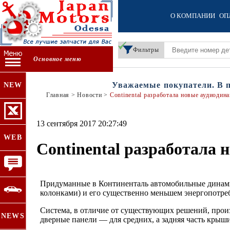
О КОМПАНИИ
ОП
Фильтры
Основное меню
Уважаемые покупатели. В пер
NEW
Главная
>
Новости
>
Continental разработала новые аудиодин
13 сентября 2017 20:27:49
WEB
Continental разработала
Придуманные в Континенталь автомобильные динами
колонками) и его существенно меньшем энергопотре
Система, в отличие от существующих решений, произ
NEWS
дверные панели — для средних, а задняя часть крыш