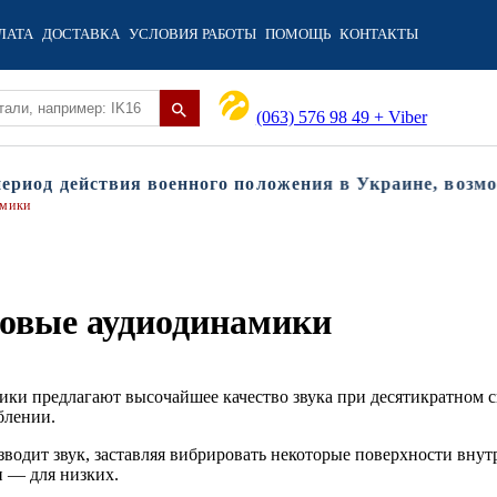
ЛАТА
ДОСТАВКА
УСЛОВИЯ РАБОТЫ
ПОМОЩЬ
КОНТАКТЫ
(063) 576 98 49 + Viber
иод действия военного положения в Украине, возможн
амики
 новые аудиодинамики
ки предлагают высочайшее качество звука при десятикратном 
блении.
водит звук, заставляя вибрировать некоторые поверхности внутр
и — для низких.