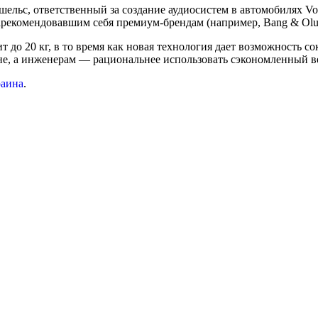
ельс, ответственный за создание аудиосистем в автомобилях Vol
 зарекомендовавшим себя премиум-брендам (например, Bang & Olu
т до 20 кг, в то время как новая технология дает возможность с
не, а инженерам — рациональнее использовать сэкономленный в
раина
.