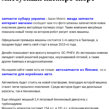
запчасти субару украина
мазда запчасти
-
Japan Motors
интернет магазин
сообщает вам что
фото шпионы запечатлели новое
поколение джипа митсубиши патжеро спорт. Также компания мисубиши
показала новый тизер на котором робот рисует эскиз машины.
Офицальная премьера машины состоится 1-го августа в Таиланде, а
продажи будут иметь свой старт в конце 2015-го года.
Дизайн показывает всю красоту концепта
GC-PHEV. Из экстерьера новинка
овладеет новой решеткой радиатора, неузнаваемой оптикой, а также
другие бампера и воздухозаборники.
автозапчасти из Японии
На нашем сайте также есть не только
,
но и
запчасти для корейских авто
.
Автомобиль будет стоять на новой платформе, благодаря которой машина
станет легче прошлого поколения. Среди моторов будет как дизельные
агрегаты, так и бензиновые.
Еще обещают мощный 2,4 литровый бензиновый двигатель с
турбонадувом.
Мощность агрегатов составит 154 л.с. и 181 л.с. и большим крутящим