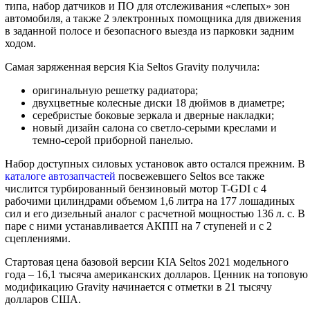
типа, набор датчиков и ПО для отслеживания «слепых» зон
автомобиля, а также 2 электронных помощника для движения
в заданной полосе и безопасного выезда из парковки задним
ходом.
Самая заряженная версия Kia Seltos Gravity получила:
оригинальную решетку радиатора;
двухцветные колесные диски 18 дюймов в диаметре;
серебристые боковые зеркала и дверные накладки;
новый дизайн салона со светло-серыми креслами и
темно-серой приборной панелью.
Набор доступных силовых установок авто остался прежним. В
каталоге автозапчастей
посвежевшего Seltos все также
числится турбированный бензиновый мотор T-GDI с 4
рабочими цилиндрами объемом 1,6 литра на 177 лошадиных
сил и его дизельный аналог с расчетной мощностью 136 л. с. В
паре с ними устанавливается АКПП на 7 ступеней и с 2
сцеплениями.
Стартовая цена базовой версии KIA Seltos 2021 модельного
года – 16,1 тысяча американских долларов. Ценник на топовую
модификацию Gravity начинается с отметки в 21 тысячу
долларов США.