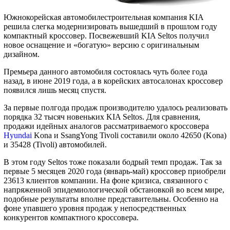
Южнокорейская автомобилестроительная компания KIA
решила слегка модернизировать вышедший в прошлом году
компактный кроссовер. Посвежевший KIA Seltos получил
новое оснащение и «богатую» версию с оригинальным
дизайном.
Премьера данного автомобиля состоялась чуть более года
назад, в июне 2019 года, а в корейских автосалонах кроссовер
появился лишь месяц спустя.
За первые полгода продаж производителю удалось реализовать
порядка 32 тысяч новеньких KIA Seltos. Для сравнения,
продажи идейных аналогов рассматриваемого кроссовера
Hyundai
Kona и SsangYong Tivoli составили около 42650 (Kona)
и 35428 (Tivoli) автомобилей.
В этом году Seltos тоже показали бодрый темп продаж. Так за
первые 5 месяцев 2020 года (январь-май) кроссовер приобрели
23613 клиентов компании. На фоне кризиса, связанного с
напряженной эпидемиологической обстановкой во всем мире,
подобные результаты вполне представительны. Особенно на
фоне упавшего уровня продаж у непосредственных
конкурентов компактного кроссовера.