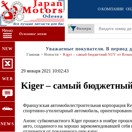
О КОМПАНИИ
ОП
Фильтры
Основное меню
Уважаемые покупатели. В период дейс
NEW
Главная
>
Новости
>
Kiger – самый бюджетный SUV от Renau
29 января 2021 10:02:43
WEB
Kiger – самый бюджетный
Французская автомобилестроительная корпорация Re
спортивно-утилитарный автомобиль, ориентированн
Анонс субкомпактного Kiger прошел в ноябре прошло
NEWS
авто, созданного на хорошо зарекомендовавшей себя
отличается от показанного шоу-кара: