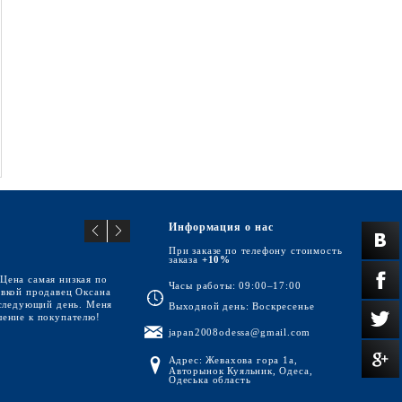
Информация о нас
При заказе по телефону стоимость
заказа
+10%
Цена самая низкая по
Часы работы: 09:00–17:00
авкой продавец Оксана
 следующий день. Меня
Выходной день: Воскресенье
шение к покупателю!
japan2008odessa@gmail.com
Адрес: Жевахова гора 1а,
Авторынок Куяльник, Одеса,
Одеська область