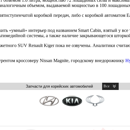
т объемом 1.0 литра, мощностью 72 лошадиных силы и максим
 аналогичным объемом, выдаваемой мощностью в 100 лошадиных
пятиступенчатой коробкой передач, либо с коробкой автоматом E
ить «умный» интерьер под названием Smart Cabin, взятый у все
тимедийной системы, а также наличие закрывающегося шторкой
етного SUV Renault Kiger пока не озвучены. Аналитики считаю
урентом кроссоверу Nissan Magnite, городскому внедорожнику
Hy