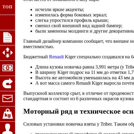
ТОП
исчезли яркие акценты;
изменилась форма боковых зеркал;
слегка упростился профиль крыши;
сменил свой внешний вид задний бампер;
были заменены молдинги и другие декоративн
Главный дизайнер компании сообщает, что внешне нов
вместимостью.
Бюджетный
Renault
Kiger специально создавался на 
Длина кузова новичка равна 3,991 метра (у Tribe
В ширину Kiger подрос на 11 мм до отметки 1,7
Высота же автомобиля уменьшилась на 43 мм до
А вот масса самого Renault Kiger выросла почти 
Выпускной коллектор срыт, в отличие от продемонст
стандартная и состоит из 6 различных окрасов кузов
Моторный ряд и техническое осн
Силовых установки новичка взяты у Triber. Таким о