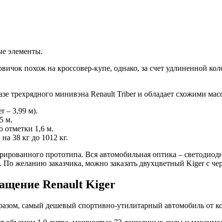
ые элементы.
ичок похож на кроссовер-купе, однако, за счет удлиненной кол
базе трехрядного минивэна Renault Triber и обладает схожими м
r – 3,99 м).
5 м.
 отметки 1,6 м.
на 38 кг до 1012 кг.
рированного прототипа. Вся автомобильная оптика – светодиод
а. По желанию заказчика, можно заказать двухцветный Kiger с ч
ащение Renault Kiger
бразом, самый дешевый спортивно-утилитарный автомобиль от ко