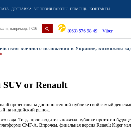
ЛАТА
ДОСТАВКА
УСЛОВИЯ РАБОТЫ
ПОМОЩЬ
КОНТАКТЫ
(063) 576 98 49 + Viber
твия военного положения в Украине, возможны задерж
lt
 SUV от Renault
nault презентована достопочтенной публике свой самый дешевы
ый на индийский рынок.
го года. Тогда производитель показал публике прототип будуще
 платформе CMF-A. Впрочем, финальная версия Renault Kiger мал