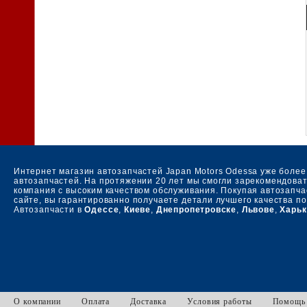
Интернет магазин автозапчастей Japan Motors Odessa уже более
автозапчастей. На протяжении 20 лет мы смогли зарекомендовать
компания с высоким качеством обслуживания. Покупая автозапч
сайте, вы гарантированно получаете детали лучшего качества п
Автозапчасти в
Одессе
,
Киеве
,
Днепропетровске
,
Львове
,
Харьк
О компании
Оплата
Доставка
Условия работы
Помощь