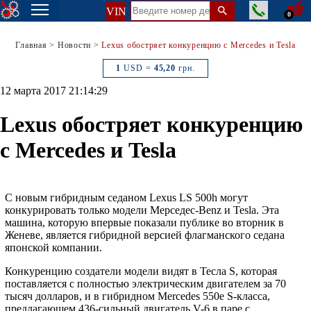
VIN
0
Главная
>
Новости
>
Lexus обостряет конкуренцию с Mercedes и Tesla
1
USD =
45,20
грн.
12 марта 2017 21:14:29
Lexus обостряет конкуренцию
с Mercedes и Tesla
С новым гибридным седаном Lexus LS 500h могут
конкурировать только модели Мерседес-Benz и Tesla. Эта
машина, которую впервые показали публике во вторник в
Женеве, является гибридной версией флагманского седана
японской компании.
Конкуренцию создатели модели видят в Тесла S, которая
поставляется с полностью электрическим двигателем за 70
тысяч долларов, и в гибридном Mercedes 550e S-класса,
предлагающем 436-сильный двигатель V-6 в паре с