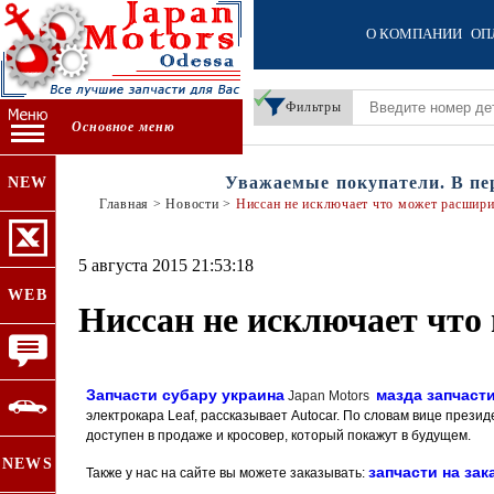
О КОМПАНИИ
ОП
Фильтры
Основное меню
Уважаемые покупатели. В перио
NEW
Главная
>
Новости
>
Ниссан не исключает что может расшир
5 августа 2015 21:53:18
WEB
Ниссан не исключает что
Запчасти субару украина
мазда запчаст
Japan Motors
электрокара
Leaf, рассказывает Autocar. По словам вице прези
доступен в продаже и кросовер, который покажут в будущем.
NEWS
запчасти на зак
Также у нас на сайте вы можете заказывать: