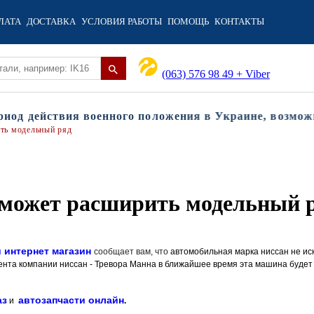
ЛАТА
ДОСТАВКА
УСЛОВИЯ РАБОТЫ
ПОМОЩЬ
КОНТАКТЫ
(063) 576 98 49 + Viber
д действия военного положения в Украине, возможны 
ить модельный ряд
 может расширить модельный 
и интернет магазин
сообщает вам, что
автомобильная марка ниссан не ис
дента компании ниссан - Тревора Манна в ближайшее время эта машина будет
аз
автозапчасти онлайн
и
.