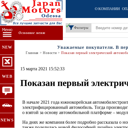
О КОМПАНИИ
ОП
Фильтры
Основное меню
Уважаемые покупатели. В период
NEW
Главная
>
Новости
>
Показан первый электрический автомоб
15 марта 2021 15:52:33
WEB
Показан первый электрич
В начале 2021 года южнокорейская автомобилестрои
электрифицированный автомобиль. Тогда производит
о взятой за основу автомобильной платформе – моду
NEWS
На днях же компания более подробно рассказала о н
также поделилась новой философией дизайна электро