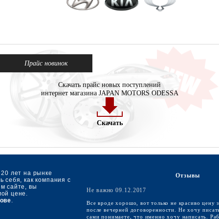
Прайс новинок
Скачать прайс новых поступлений
интернет магазина JAPAN MOTORS ODESSA
Скачать
 20 лет на рынке
Отзывы
 себя, как компания с
м сайте, вы
Не важно 09.12.2017
мой цене.
ове
.
Все вроде хорошо, вот только не красиво цену 
после вечерней договоренности. Не хочу писат
сами понимаете, что именно хочу написать. Ра