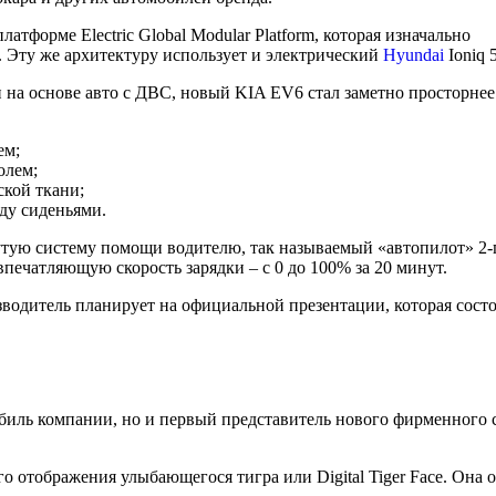
тформе Electric Global Modular Platform, которая изначально
 Эту же архитектуру использует и электрический
Hyundai
Ioniq 5
 на основе авто с ДВС, новый KIA EV6 стал заметно просторнее
ем;
олем;
ской ткани;
ду сиденьями.
ю систему помощи водителю, так называемый «автопилот» 2-го
 впечатляющую скорость зарядки – с 0 до 100% за 20 минут.
водитель планирует на официальной презентации, которая состои
ль компании, но и первый представитель нового фирменного сти
 отображения улыбающегося тигра или Digital Tiger Face. Она 