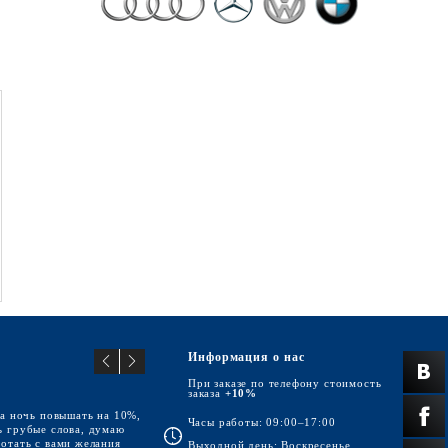
Информация о нас
При заказе по телефону стоимость
заказа
+10%
за ночь повышать на 10%,
Часы работы: 09:00–17:00
ь грубые слова, думаю
ботать с вами желания
Выходной день: Воскресенье