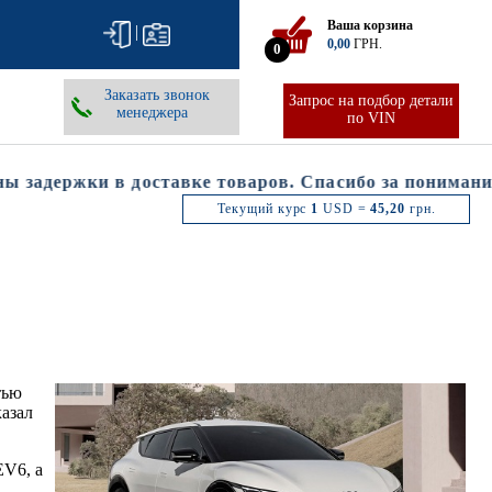
Ваша корзина
|
0,00
ГРН.
0
Заказать звонок
Запрос на подбор детали
менеджера
по VIN
адержки в доставке товаров. Спасибо за понимание.
Текущий курс
1
USD =
45,20
грн.
тью
азал
EV6, а