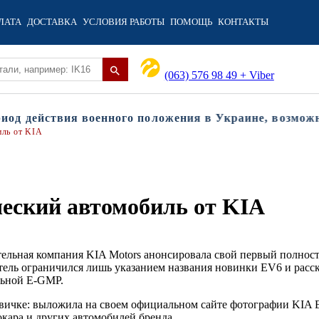
ЛАТА
ДОСТАВКА
УСЛОВИЯ РАБОТЫ
ПОМОЩЬ
КОНТАКТЫ
(063) 576 98 49 + Viber
 действия военного положения в Украине, возможны з
иль от KIA
еский автомобиль от KIA
тельная компания KIA Motors анонсировала свой первый полнос
ель ограничился лишь указанием названия новинки EV6 и расск
льной E-GMP.
овичке: выложила на своем официальном сайте фотографии KIA 
кара и других автомобилей бренда.