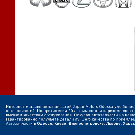
Интернет магазин автозапчастей Japan Motors Odessa уже более
автозапчастей. На протяжении 20 лет мы смогли зарекомендовать
высоким качеством обслуживания. Покупая автозапчасти на наше
гарантированно получаете детали лучшего качества по приемле
Автозапчасти в
Одессе
,
Киеве
,
Днепропетровске
,
Львове
,
Харьк