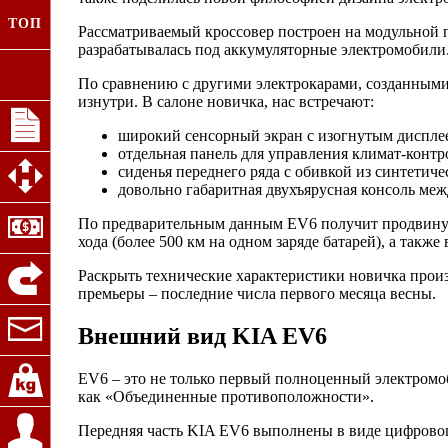
ТОП
Рассматриваемый кроссовер построен на модульной пла
разрабатывалась под аккумуляторные электромобили.
По сравнению с другими электрокарами, созданными
изнутри. В салоне новичка, нас встречают:
широкий сенсорный экран с изогнутым диспле
отдельная панель для управления климат-контр
сиденья переднего ряда с обивкой из синтетиче
довольно габаритная двухъярусная консоль меж
По предварительным данным EV6 получит продвинуту
хода (более 500 км на одном заряде батарей), а также
Раскрыть технические характеристики новичка произ
премьеры – последние числа первого месяца весны.
Внешний вид KIA EV6
EV6 – это не только первый полноценный электромоби
как «Объединенные противоположности».
Передняя часть KIA EV6 выполнены в виде цифрового