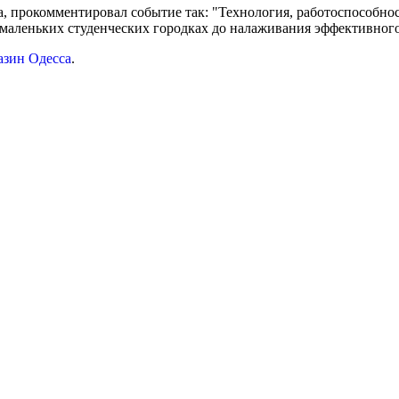
ca, прокомментировал событие так: "Технология, работоспособно
 маленьких студенческих городках до налаживания эффективног
азин Одесса
.