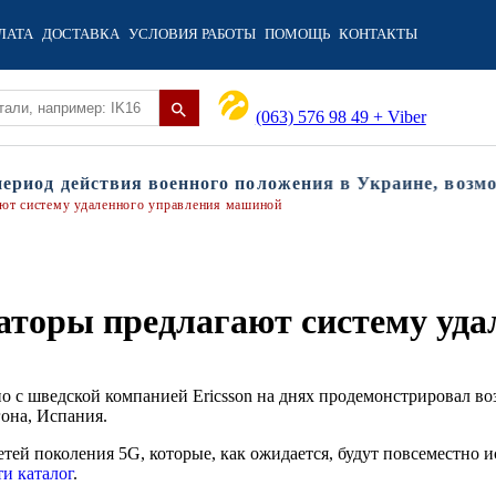
ЛАТА
ДОСТАВКА
УСЛОВИЯ РАБОТЫ
ПОМОЩЬ
КОНТАКТЫ
(063) 576 98 49 + Viber
иод действия военного положения в Украине, возможн
ют систему удаленного управления машиной
аторы предлагают систему уда
о с шведской компанией Ericsson на днях продемонстрировал 
гона, Испания.
ей поколения 5G, которые, как ожидается, будут повсеместно ис
ти каталог
.