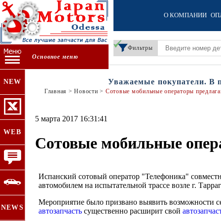
О КОМПАНИИ
ОП
Фильтры
Основное меню
Уважаемые покупатели. В пер
NEW
Главная
>
Новости
>
Сотовые мобильные операторы предлага
5 марта 2017 16:31:41
WEB
Сотовые мобильные опер
Испанский сотовый оператор "Телефоника" совместн
автомобилем на испытательной трассе возле г. Тарра
Мероприятие было призвано выявить возможности сет
NEWS
автозапчасть
существенно расширит свой
автозапчас