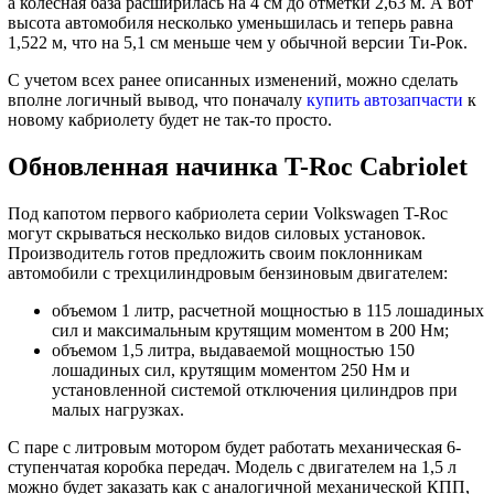
а колесная база расширилась на 4 см до отметки 2,63 м. А вот
высота автомобиля несколько уменьшилась и теперь равна
1,522 м, что на 5,1 см меньше чем у обычной версии Ти-Рок.
С учетом всех ранее описанных изменений, можно сделать
вполне логичный вывод, что поначалу
купить автозапчасти
к
новому кабриолету будет не так-то просто.
Обновленная начинка T-Roc Cabriolet
Под капотом первого кабриолета серии Volkswagen T-Roc
могут скрываться несколько видов силовых установок.
Производитель готов предложить своим поклонникам
автомобили с трехцилиндровым бензиновым двигателем:
объемом 1 литр, расчетной мощностью в 115 лошадиных
сил и максимальным крутящим моментом в 200 Нм;
объемом 1,5 литра, выдаваемой мощностью 150
лошадиных сил, крутящим моментом 250 Нм и
установленной системой отключения цилиндров при
малых нагрузках.
С паре с литровым мотором будет работать механическая 6-
ступенчатая коробка передач. Модель с двигателем на 1,5 л
можно будет заказать как с аналогичной механической КПП,