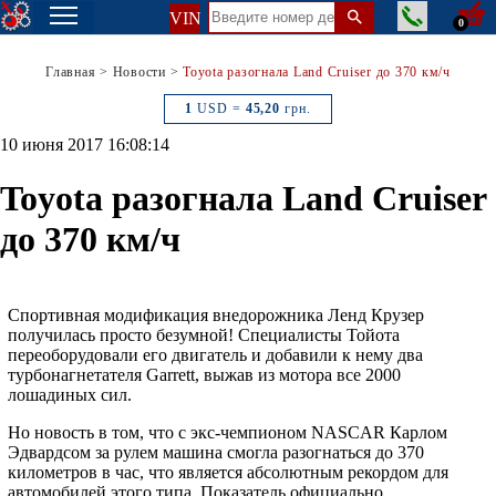
VIN
0
Главная
>
Новости
>
Toyota разогнала Land Cruiser до 370 км/ч
1
USD =
45,20
грн.
10 июня 2017 16:08:14
Toyota разогнала Land Cruiser
до 370 км/ч
Спортивная модификация внедорожника Ленд Крузер
получилась просто безумной! Специалисты Тойота
переоборудовали его двигатель и добавили к нему два
турбонагнетателя Garrett, выжав из мотора все 2000
лошадиных сил.
Но новость в том, что с экс-чемпионом NASCAR Карлом
Эдвардсом за рулем машина смогла разогнаться до 370
километров в час, что является абсолютным рекордом для
автомобилей этого типа. Показатель официально