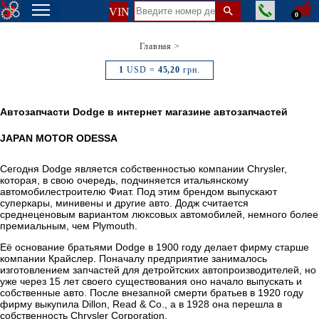
VIN
0
Главная
>
1
USD =
45,20
грн.
Автозапчасти Dodge
в интернет магазине автозапчастей
JAPAN MOTOR ODESSA
Сегодня Dodge является собственностью компании Chrysler,
которая, в свою очередь, подчиняется итальянскому
автомобилестроителю Фиат. Под этим брендом выпускают
суперкары, минивены и другие авто. Додж считается
среднеценовым вариантом люксовых автомобилей, немного более
премиальным, чем Plymouth.
Её основание братьями Dodge в 1900 году делает фирму старше
компании Крайслер. Поначалу предприятие занималось
изготовлением запчастей для детройтских автопроизводителей, но
уже через 15 лет своего существования оно начало выпускать и
собственные авто. После внезапной смерти братьев в 1920 году
фирму выкупила Dillon, Read & Co., а в 1928 она перешла в
собственность Chrysler Corporation.