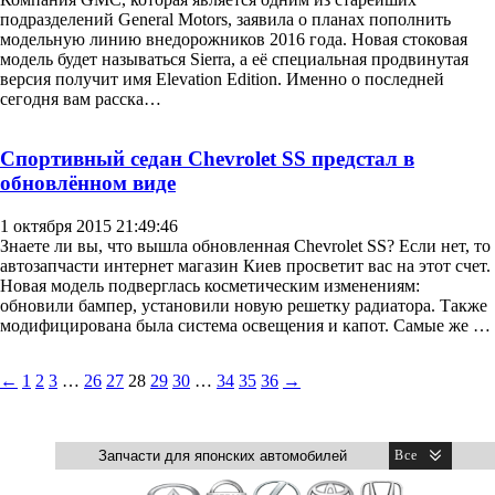
подразделений General Motors, заявила о планах пополнить
модельную линию внедорожников 2016 года. Новая стоковая
модель будет называться Sierra, а её специальная продвинутая
версия получит имя Elevation Edition. Именно о последней
сегодня вам расска…
Спортивный седан Chevrolet SS предстал в
обновлённом виде
1 октября 2015 21:49:46
Знаете ли вы, что вышла обновленная Chevrolet SS? Если нет, то
автозапчасти интернет магазин Киев просветит вас на этот счет.
Новая модель подверглась косметическим изменениям:
обновили бампер, установили новую решетку радиатора. Также
модифицирована была система освещения и капот. Самые же …
←
1
2
3
…
26
27
28
29
30
…
34
35
36
→