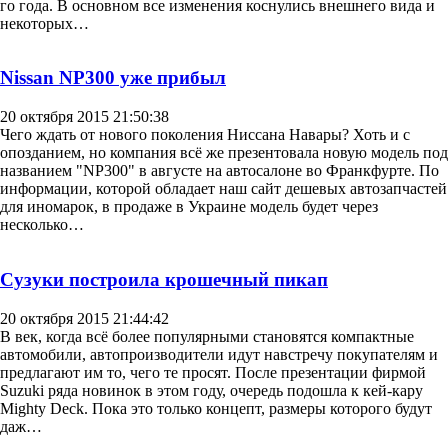
го года. В основном все изменения коснулись внешнего вида и
некоторых…
Nissan NP300 уже прибыл
20 октября 2015 21:50:38
Чего ждать от нового поколения Ниссана Навары? Хоть и с
опозданием, но компания всё же презентовала новую модель под
названием "NP300" в августе на автосалоне во Франкфурте. По
информации, которой обладает наш сайт дешевых автозапчастей
для иномарок, в продаже в Украине модель будет через
несколько…
Сузуки построила крошечный пикап
20 октября 2015 21:44:42
В век, когда всё более популярными становятся компактные
автомобили, автопроизводители идут навстречу покупателям и
предлагают им то, чего те просят. После презентации фирмой
Suzuki ряда новинок в этом году, очередь подошла к кей-кару
Mighty Deck. Пока это только концепт, размеры которого будут
даж…