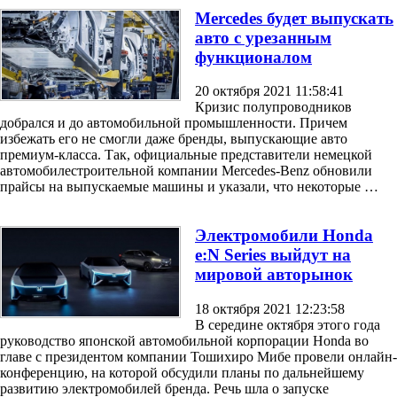
Mercedes будет выпускать
авто с урезанным
функционалом
20 октября 2021 11:58:41
Кризис полупроводников
добрался и до автомобильной промышленности. Причем
избежать его не смогли даже бренды, выпускающие авто
премиум-класса. Так, официальные представители немецкой
автомобилестроительной компании Mercedes-Benz обновили
прайсы на выпускаемые машины и указали, что некоторые …
Электромобили Honda
e:N Series выйдут на
мировой авторынок
18 октября 2021 12:23:58
В середине октября этого года
руководство японской автомобильной корпорации Honda во
главе с президентом компании Тошихиро Мибе провели онлайн-
конференцию, на которой обсудили планы по дальнейшему
развитию электромобилей бренда. Речь шла о запуске