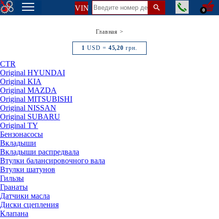
VIN
0
Главная
>
1
USD =
45,20
грн.
CTR
Original HYUNDAI
Original KIA
Original MAZDA
Original MITSUBISHI
Original NISSAN
Original SUBARU
Original TY
Бензонасосы
Вкладыши
Вкладыши распредвала
Втулки балансировочного вала
Втулки шатунов
Гильзы
Гранаты
Датчики масла
Диски сцепления
Клапана