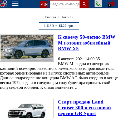
VIN
0
Главная
>
Новости
1
USD =
45,20
грн.
К своему 50-летию BMW
M готовит юбилейный
BMW X5
6 августа 2021 14:00:35
BMW M – одна из дочерних
компаний всемирно известного немецкого автопроизводителя,
которая ориентирована на выпуск спортивных автомобилей.
Данное подразделение концерна BMW AG было создано в конце
весны 1972 года и в следующем году будет праздновать свой
полувековой юбилей. К столь знаменате…
Старт продаж Land
Cruiser 300 и его новой
версии GR Sport