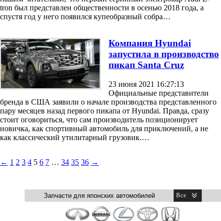
tron был представлен общественности в осенью 2018 года, а
спустя год у него появился купеобразный собра…
Компания Hyundai
запустила в производство
пикап Santa Cruz
23 июня 2021 16:27:13
Официальные представители
бренда в США заявили о начале производства представленного
пару месяцев назад первого пикапа от Hyundai. Правда, сразу
стоит оговориться, что сам производитель позиционирует
новичка, как спортивный автомобиль для приключений, а не
как классический утилитарный грузовик.…
←
1
2
3
4
5
6
7
…
34
35
36
→